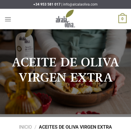
Saltar
+34 953 581 017 |
info@alcalaoliva.com
al
contenido
0
ACEITE DE OLIVA
VIRGEN EXTRA
INICIO
/
ACEITES DE OLIVA VIRGEN EXTRA