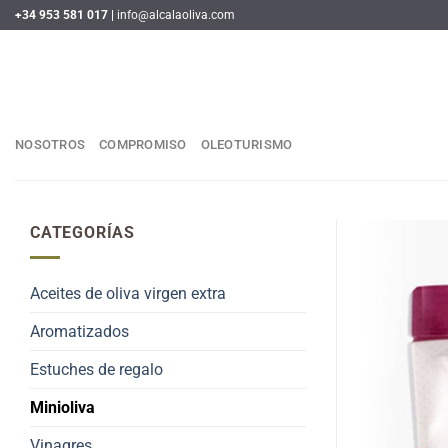
Saltar
+34 953 581 017 |
info@alcalaoliva.com
al
contenido
NOSOTROS
COMPROMISO
OLEOTURISMO
CATEGORÍAS
Aceites de oliva virgen extra
Aromatizados
Estuches de regalo
Minioliva
Vinagres