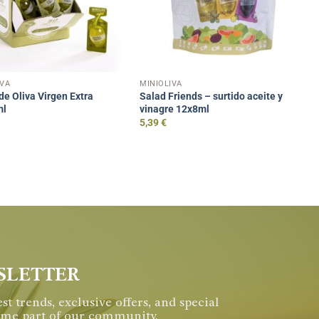
IVA
MINIOLIVA
de Oliva Virgen Extra
Salad Friends – surtido aceite y
ml
vinagre 12x8ml
€
5,39
€
SLETTER
st trends, exclusive offers, and special
come part of our community.