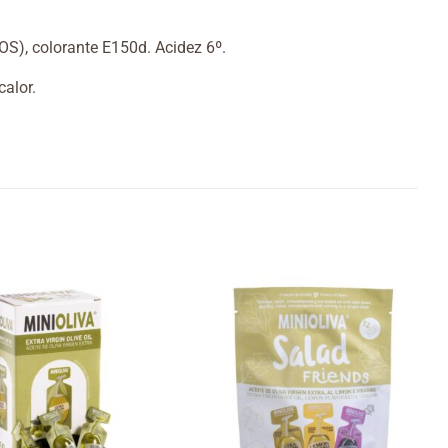
OS), colorante E150d.
Acidez 6º.
calor.