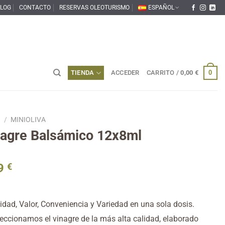
LOG
CONTACTO
RESERVAS OLEOTURISMO
ESPAÑOL
0
TIENDA
ACCEDER
CARRITO /
0,00
€
O
/
MINIOLIVA
agre Balsámico 12x8ml
9
€
idad, Valor, Conveniencia y Variedad en una sola dosis.
eccionamos el vinagre de la más alta calidad, elaborado