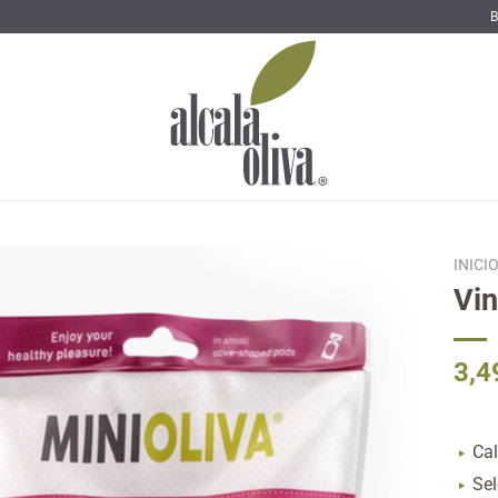
B
INICI
Vin
3,4
Cal
Sel