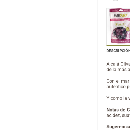
DESCRIPCIÓ
Alcalá Oliv
de
la más a
Con el mar 
auténtico po
Y como la v
Notas de C
acidez, suav
Sugerenci