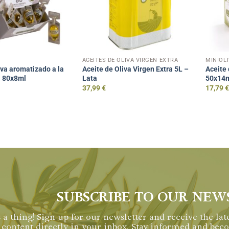
ACEITES DE OLIVA VIRGEN EXTRA
MINIOL
iva aromatizado a la
Aceite de Oliva Virgen Extra 5L –
Aceite 
a 80x8ml
Lata
50x14
37,99
€
17,79
SUBSCRIBE TO OUR NEW
 a thing! Sign up for our newsletter and receive the late
content directly in your inbox. Stay informed and be