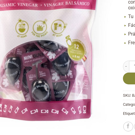
con
oxi
Tu 
Fác
Prá
Fr
Vinag
SKU:
B
Catego
Etiquet