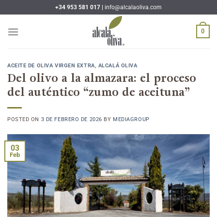
Saltar
+34 953 581 017 |
info@alcalaoliva.com
al
contenido
0
ACEITE DE OLIVA VIRGEN EXTRA
,
ALCALÁ OLIVA
Del olivo a la almazara: el proceso
del auténtico “zumo de aceituna”
POSTED ON
3 DE FEBRERO DE 2026
BY
MEDIAGROUP
03
Feb